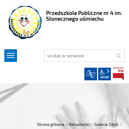
Przedszkole Publiczne nr 4 im.
Słonecznego uśmiechu
szukaj
wcag2.1
Strona główna
/
Aktualności
/
Galeria Zdjęć
/