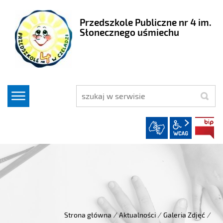
Przedszkole Publiczne nr 4 im.
Słonecznego uśmiechu
szukaj
wcag2.1
Strona główna
/
Aktualności
/
Galeria Zdjęć
/