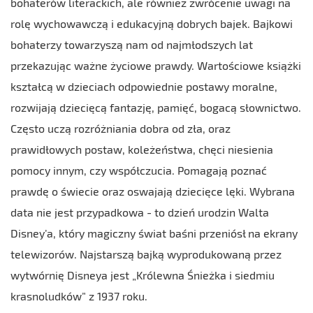
bohaterów literackich, ale również zwrócenie uwagi na
rolę wychowawczą i edukacyjną dobrych bajek. Bajkowi
bohaterzy towarzyszą nam od najmłodszych lat
przekazując ważne życiowe prawdy. Wartościowe książki
kształcą w dzieciach odpowiednie postawy moralne,
rozwijają dziecięcą fantazję, pamięć, bogacą słownictwo.
Często uczą rozróżniania dobra od zła, oraz
prawidłowych postaw, koleżeństwa, chęci niesienia
pomocy innym, czy współczucia. Pomagają poznać
prawdę o świecie oraz oswajają dziecięce lęki. Wybrana
data nie jest przypadkowa - to dzień urodzin Walta
Disney’a, który magiczny świat baśni przeniósł na ekrany
telewizorów. Najstarszą bajką wyprodukowaną przez
wytwórnię Disneya jest „Królewna Śnieżka i siedmiu
krasnoludków” z 1937 roku.