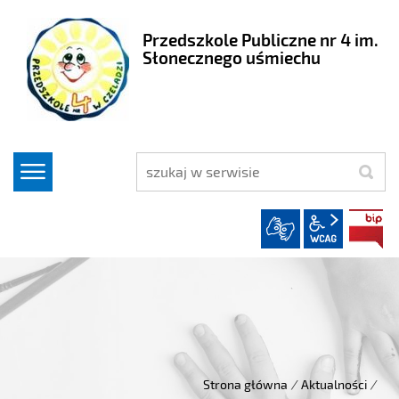
Przedszkole Publiczne nr 4 im.
Słonecznego uśmiechu
szukaj
wcag2.1
Strona główna
/
Aktualności
/