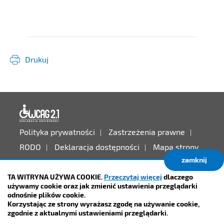
Drukuj
Deklaracja dostępności
Polityka prywatności
Zastrzeżenia prawne
RODO
Deklaracja dostępności
Mapa strony
zamknij
Projekt:
IntraCOM.pl
TA WITRYNA UŻYWA COOKIE.
Przeczytaj więcej
dlaczego
używamy cookie oraz jak zmienić ustawienia przeglądarki
odnośnie plików cookie.
Korzystając ze strony wyrażasz zgodę na używanie cookie,
zgodnie z aktualnymi ustawieniami przeglądarki.