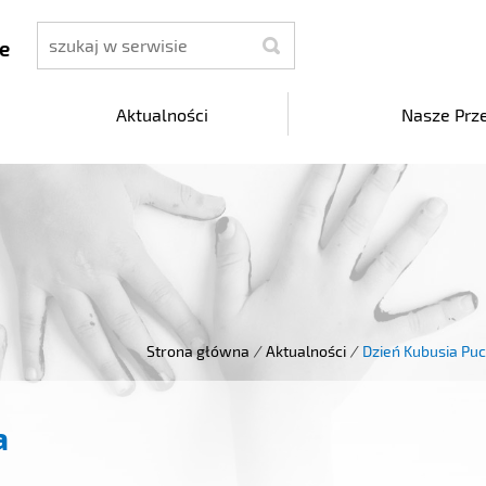
szukaj
e
Aktualności
Nasze Prz
Strona główna
/
Aktualności
/
Dzień Kubusia Pu
a