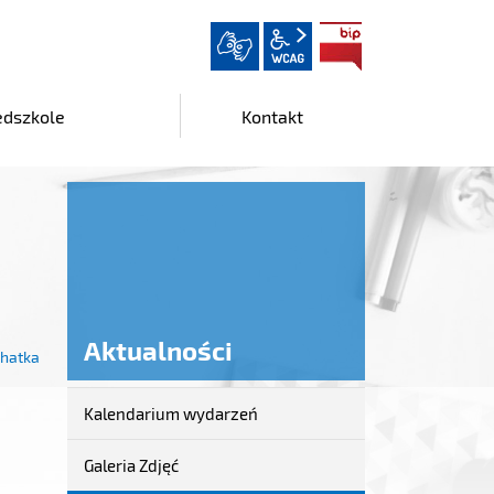
wcag2.1
BIP
edszkole
Kontakt
Aktualności
chatka
Kalendarium wydarzeń
Aktualności
Galeria Zdjęć