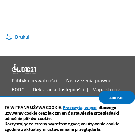
Drukuj
Deklaracja dostępności
Polityka prywatności
Zastrzeżenia prawne
RODO
Deklaracja dostępności
Mapa strony
zamknij
Projekt:
IntraCOM.pl
TA WITRYNA UŻYWA COOKIE.
Przeczytaj więcej
dlaczego
używamy cookie oraz jak zmienić ustawienia przeglądarki
odnośnie plików cookie.
Korzystając ze strony wyrażasz zgodę na używanie cookie,
zgodnie z aktualnymi ustawieniami przeglądarki.