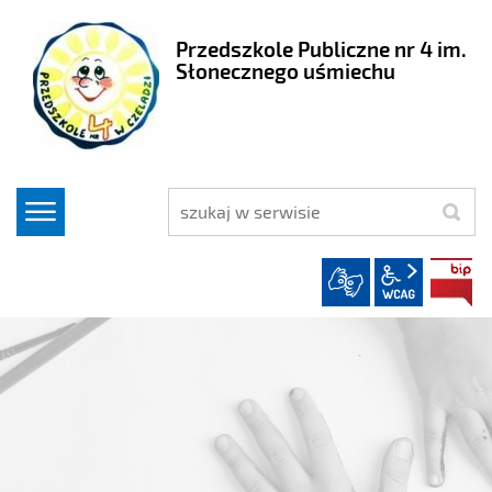
Przedszkole Publiczne nr 4 im.
Słonecznego uśmiechu
szukaj
wcag2.1