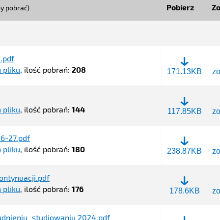
Pobierz
Z
aby pobrać)
.pdf
 pliku
, ilość pobrań:
208
Uchwała
171.13KB
z
rady
miasta.pdf
 pliku
, ilość pobrań:
144
zb_566_2025.p
117.85KB
z
26-27.pdf
 pliku
, ilość pobrań:
180
Zał.
238.87KB
z
nr
1
Wniosek
kontynuacji.pdf
2026-
 pliku
, ilość pobrań:
176
Zał.
178.6KB
z
27.pdf
nr
2
deklaracja
udnieniu_studiowaniu 2024.pdf