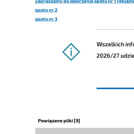
Zapraszamy do obejrzenia spotu nr 1 rekla
spotu nr 2
spotu nr 3
Wszelkich inf
2026/27 udzie
Kategoria:
Powiązane pliki
[9]