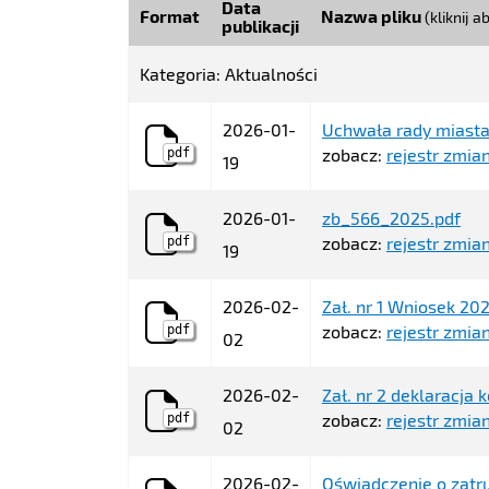
Data
Format
Nazwa pliku
(kliknij 
publikacji
Kategoria: Aktualności
2026-01-
Uchwała rady miasta
zobacz:
rejestr zmian
pdf
19
2026-01-
zb_566_2025.pdf
zobacz:
rejestr zmian
pdf
19
2026-02-
Zał. nr 1 Wniosek 20
zobacz:
rejestr zmian
pdf
02
2026-02-
Zał. nr 2 deklaracja 
zobacz:
rejestr zmian
pdf
02
2026-02-
Oświadczenie o zatr