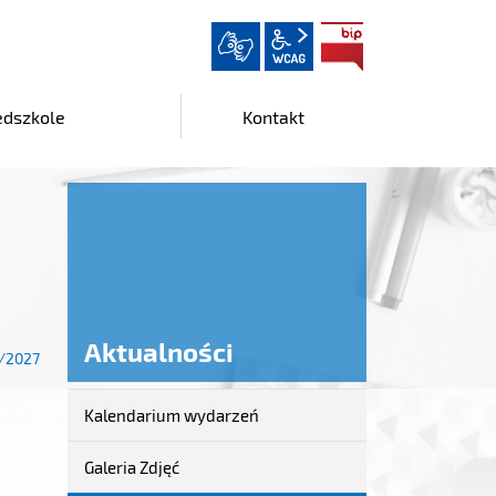
wcag2.1
BIP
edszkole
Kontakt
Aktualności
6/2027
Kalendarium wydarzeń
Aktualności
Galeria Zdjęć