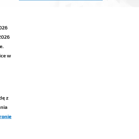
2026
 2026
e.
ice w
dę z
nia
ronie