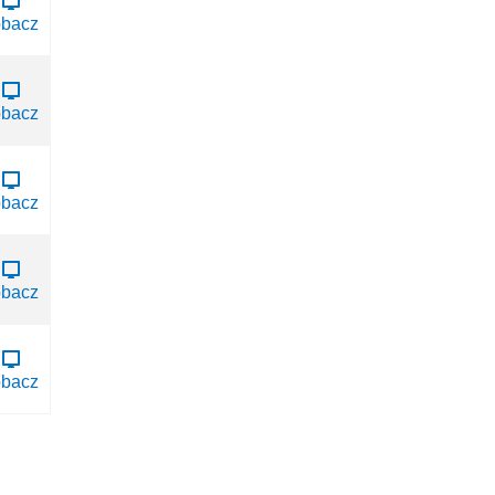
obacz
tudiowaniu
obacz
.pdf
obacz
.pdf
obacz
obacz