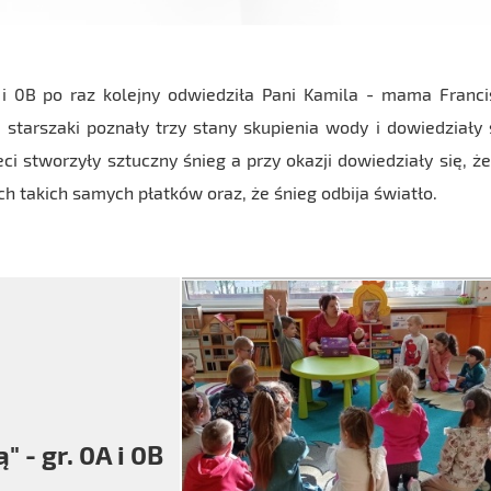
 i 0B po raz kolejny odwiedziła Pani Kamila - mama Franci
j starszaki poznały trzy stany skupienia wody i dowiedziały 
ci stworzyły sztuczny śnieg a przy okazji dowiedziały się, że
h takich samych płatków oraz, że śnieg odbija światło.
 - gr. 0A i 0B