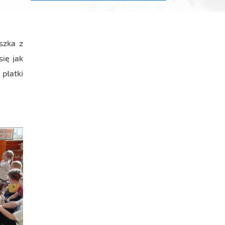
szka z
się jak
 płatki