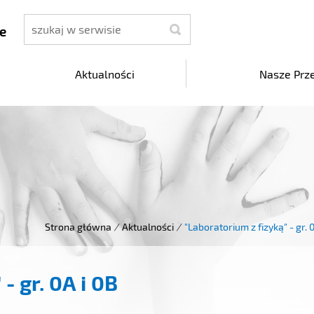
szukaj
e
Aktualności
Nasze Prz
Strona główna
/
Aktualności
/
"Laboratorium z fizyką" - gr. 
- gr. 0A i 0B