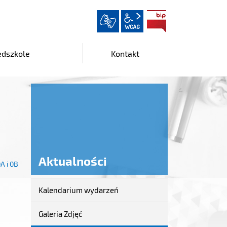
wcag2.1
BIP
edszkole
Kontakt
Aktualności
0A i 0B
Kalendarium wydarzeń
Aktualności
Galeria Zdjęć