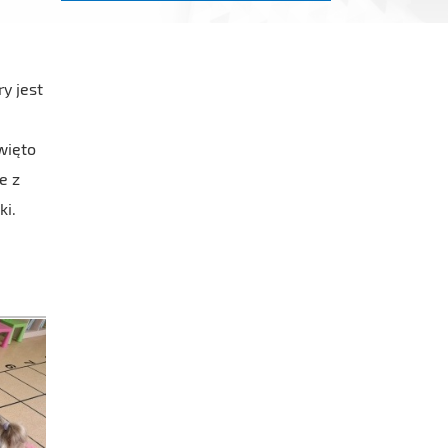
ry jest
więto
e z
ki.