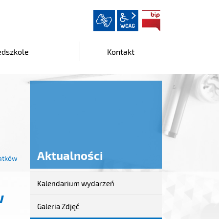
wcag2.1
BIP
edszkole
Kontakt
Aktualności
latków
Kalendarium wydarzeń
Aktualności
w
Galeria Zdjęć