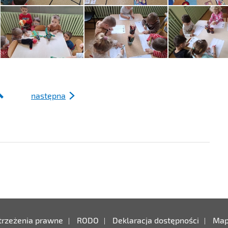
następna
ności
trzeżenia prawne
RODO
Deklaracja dostępności
Map