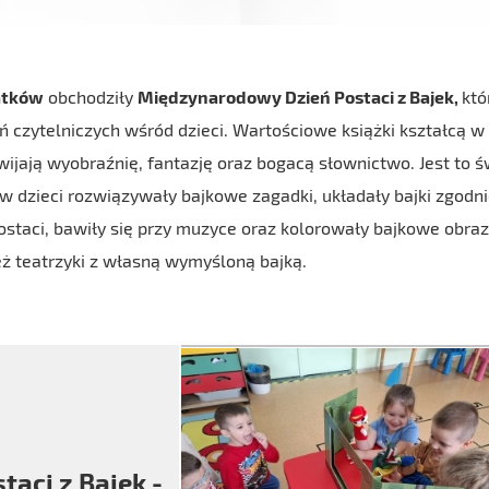
latków
obchodziły
Międzynarodowy Dzień Postaci z Bajek,
któ
ń czytelniczych wśród dzieci. Wartościowe książki kształcą w
ijają wyobraźnię, fantazję oraz bogacą słownictwo. Jest to ś
w dzieci rozwiązywały bajkowe zagadki, układały bajki zgodni
staci, bawiły się przy muzyce oraz kolorowały bajkowe obraz
eż teatrzyki z własną wymyśloną bajką.
aci z Bajek -