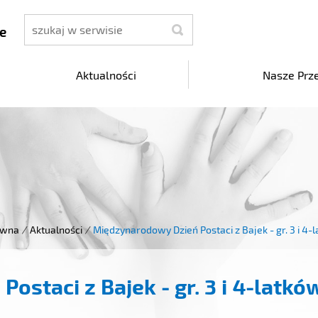
szukaj
e
Aktualności
Nasze Prz
ówna
/
Aktualności
/
Międzynarodowy Dzień Postaci z Bajek - gr. 3 i 4-
staci z Bajek - gr. 3 i 4-latkó