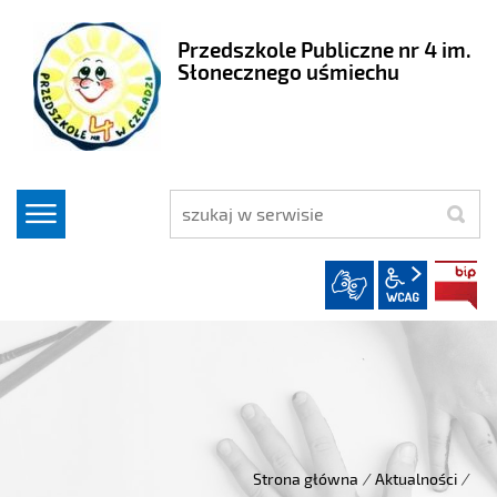
Przedszkole Publiczne nr 4 im.
Słonecznego uśmiechu
szukaj
wcag2.1
Strona główna
/
Aktualności
/