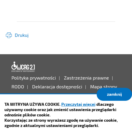
Drukuj
Deklaracja dostępności
Polityka prywatności
Zastrzeżenia prawne
RODO
Deklaracja dostępności
Mapa strony
zamknij
Projekt:
IntraCOM.pl
TA WITRYNA UŻYWA COOKIE.
Przeczytaj więcej
dlaczego
używamy cookie oraz jak zmienić ustawienia przeglądarki
odnośnie plików cookie.
Korzystając ze strony wyrażasz zgodę na używanie cookie,
zgodnie z aktualnymi ustawieniami przeglądarki.